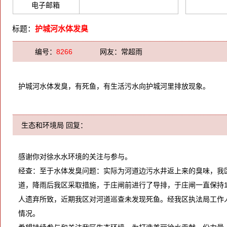
电子邮箱
标题：
护城河水体发臭
编号：
8266
网友：
常超雨
护城河水体发臭，有死鱼，有生活污水向护城河里排放现象。
生态和环境局 回复：
感谢你对徐水水环境的关注与参与。
经查：至于水体发臭问题：实际为河道边污水井返上来的臭味，我
道，降雨后我区采取措施，于庄闸前进行了导排，于庄闸一直保持1
人遗弃所致，近期我区对河道巡查未发现死鱼。经我区执法局工作
情况。